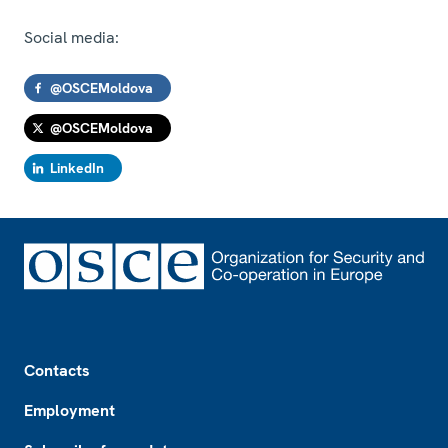
Social media:
@OSCEMoldova
@OSCEMoldova
LinkedIn
Footer
Contacts
Employment