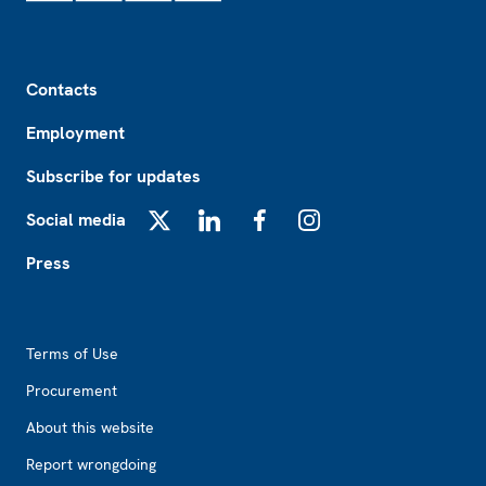
Footer
Contacts
Employment
Subscribe for updates
Social media
X
LinkedIn
Facebook
Instagram
Press
Footer2
Terms of Use
Procurement
About this website
Report wrongdoing