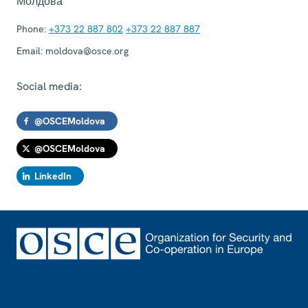
Молдова
Phone:
+373 22 887 802
+373 22 887 887
Email:
moldova@osce.org
Social media:
@OSCEMoldova
@OSCEMoldova
LinkedIn
Footer