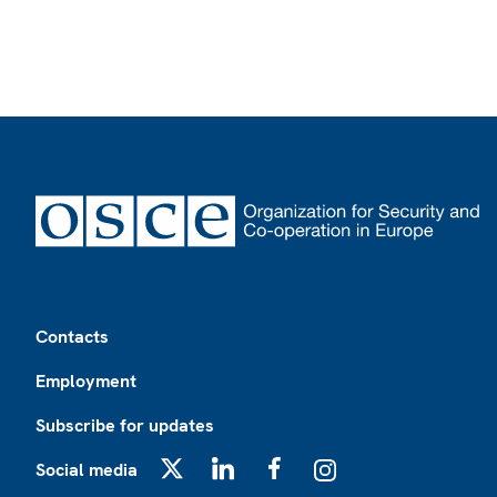
Footer
Contacts
Employment
Subscribe for updates
Social media
X
LinkedIn
Facebook
Instagram