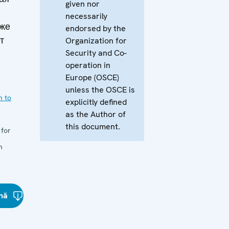
given nor
necessarily
кже
endorsed by the
т
Organization for
Security and Co-
operation in
Europe (OSCE)
unless the OSCE is
n to
explicitly defined
as the Author of
this document.
 for
n
nă