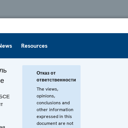
News
Resources
ль
Отказ от
ве
ответственности
The views,
opinions,
ОБСЕ
conclusions and
ит
other information
expressed in this
document are not
ая