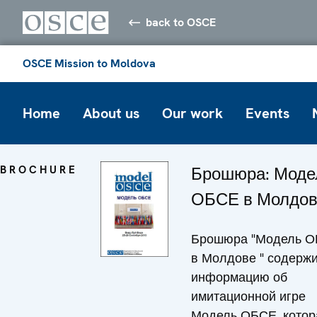
back to OSCE
OSCE Mission to Moldova
Home
About us
Our work
Events
BROCHURE
Брошюра: Моде
ОБСЕ в Молдо
Брошюра "Модель 
в Молдове " содерж
информацию об
имитационной игре
Модель ОБСЕ, котор