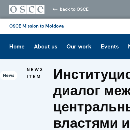
back to OSCE
OSCE Mission to Moldova
Home
About us
Our work
Events
Институци
NEWS
News
ITEM
диалог ме
центральн
властями и