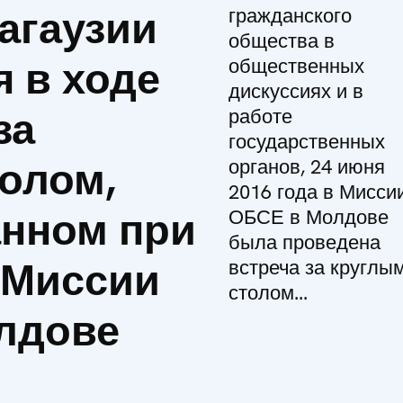
агаузии
гражданского
общества в
 в ходе
общественных
дискуссиях и в
за
работе
государственных
олом,
органов, 24 июня
2016 года в Мисси
анном при
ОБСЕ в Молдове
была проведена
 Миссии
встреча за круглы
столом...
лдове