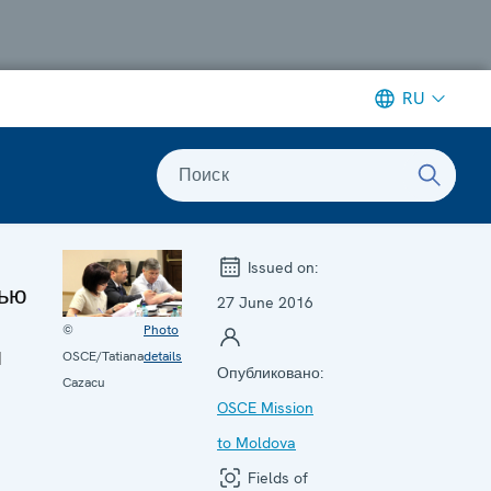
RU
Поиск
Issued on:
тью
27 June 2016
©
Photo
я
OSCE/Tatiana
details
Опубликовано:
Cazacu
OSCE Mission
to Moldova
Fields of