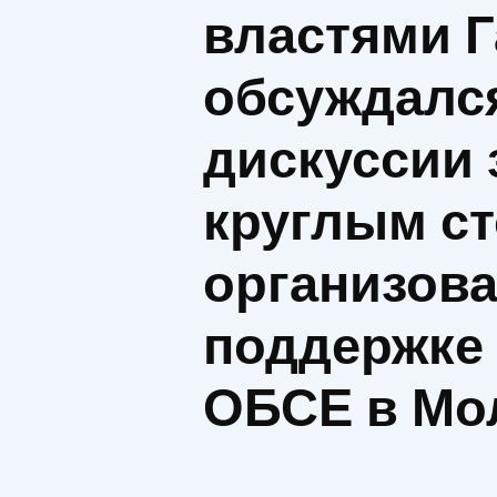
властями Г
обсуждался
дискуссии 
круглым ст
организов
поддержке
ОБСЕ в Мо