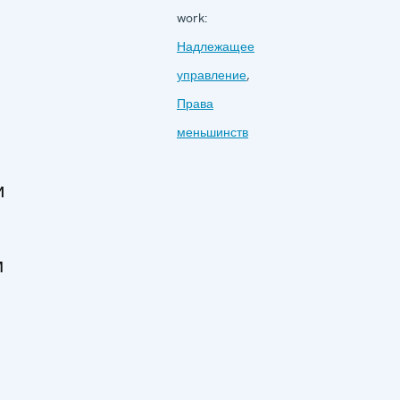
work:
Надлежащее
управление
,
Права
меньшинств
и
м