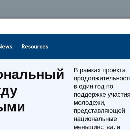
News
Resources
ональный
В рамках проекта
продолжительнос
жду
в один год по
поддержке участи
ыми
молодежи,
представляющей
национальные
меньшинства, и