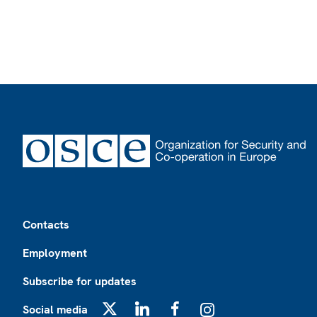
Footer
Contacts
Employment
Subscribe for updates
Social media
X
LinkedIn
Facebook
Instagram