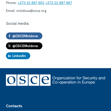
Phone:
+373 22 887 802
+373 22 887 887
Email:
moldova@osce.org
Social media:
@OSCEMoldova
@OSCEMoldova
LinkedIn
Footer
Contacts