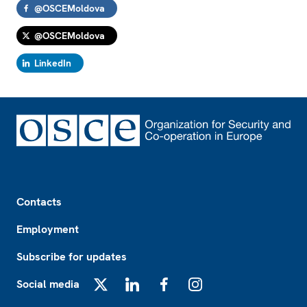
@OSCEMoldova
@OSCEMoldova
LinkedIn
Footer
Contacts
Employment
Subscribe for updates
Social media
X
LinkedIn
Facebook
Instagram