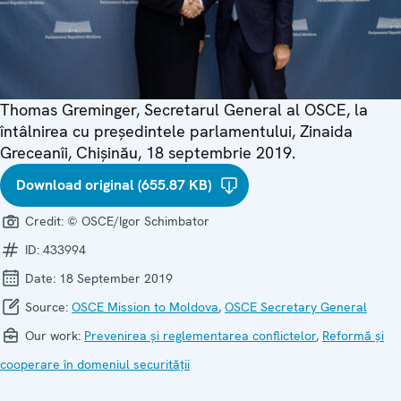
Thomas Greminger, Secretarul General al OSCE, la
întâlnirea cu președintele parlamentului, Zinaida
Greceanîi, Chișinău, 18 septembrie 2019.
Download original (655.87 KB)
Credit:
© OSCE/Igor Schimbator
ID:
433994
Date:
18 September 2019
Source:
OSCE Mission to Moldova
,
OSCE Secretary General
Our work:
Prevenirea și reglementarea conflictelor
,
Reformă și
cooperare în domeniul securității