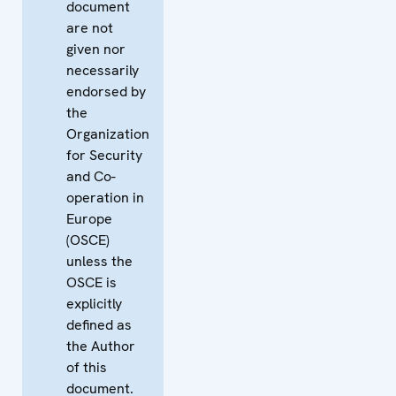
document
are not
given nor
necessarily
endorsed by
the
Organization
for Security
and Co-
operation in
Europe
(OSCE)
unless the
OSCE is
explicitly
defined as
the Author
of this
document.