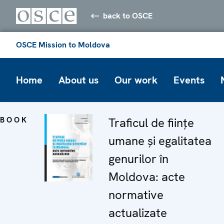
back to OSCE
OSCE Mission to Moldova
Home
About us
Our work
Events
BOOK
Traficul de fiinţe
umane şi egalitatea
genurilor în
Moldova: acte
normative
actualizate