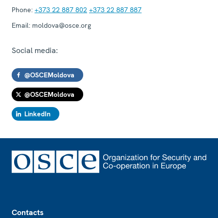
Phone:
+373 22 887 802
+373 22 887 887
Email:
moldova@osce.org
Social media:
@OSCEMoldova
@OSCEMoldova
LinkedIn
Footer
Contacts