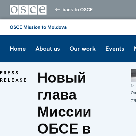
back to OSCE
OSCE Mission to Moldova
Home
About us
Our work
Events
Новый
PRESS
RELEASE
©
глава
Ок
Уэ
Миссии
ОБСЕ в