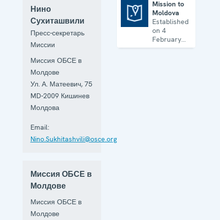
Mission to
Нино
Moldova
Mission to Moldova
Сухиташвили
Established
on 4
Пресс-секретарь
February
Миссии
1993 to
facilitate
Миссия ОБСЕ в
the
Молдове
achievement
of a lasting
Ул. А. Матеевич, 75
political
MD-2009
Кишинев
settlement
Молдова
of the
Transdniestrian
Email:
conflict in
all its
Nino.Sukhitashvili@osce.org
aspects.
Миссия ОБСЕ в
Молдове
Миссия ОБСЕ в
Молдове