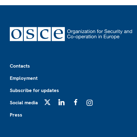
Footer
Contacts
Employment
Subscribe for updates
Social media
X
LinkedIn
Facebook
Instagram
Press