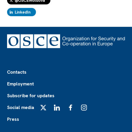
@OSCEMoldova
LinkedIn
Footer
Contacts
Employment
Subscribe for updates
Social media
X
LinkedIn
Facebook
Instagram
Press