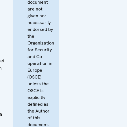
document
are not
given nor
necessarily
endorsed by
the
Organization
for Security
and Co-
ei
operation in
n
Europe
(OSCE)
unless the
OSCE is
explicitly
defined as
the Author
a
of this
document.