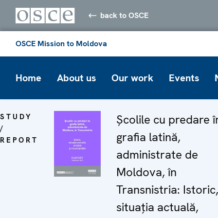
back to OSCE
OSCE Mission to Moldova
Home
About us
Our work
Events
STUDY
Şcolile cu predare î
/
grafia latină,
REPORT
administrate de
Moldova, în
Transnistria: Istoric
situaţia actuală,