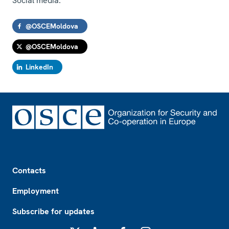
Social media:
@OSCEMoldova
@OSCEMoldova
LinkedIn
Footer
Contacts
Employment
Subscribe for updates