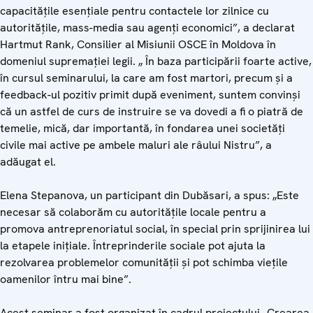
capacitățile esențiale pentru contactele lor zilnice cu
autoritățile, mass-media sau agenți economici”, a declarat
Hartmut Rank, Consilier al Misiunii OSCE în Moldova în
domeniul supremației legii. „ În baza participării foarte active,
în cursul seminarului, la care am fost martori, precum și a
feedback-ul pozitiv primit după eveniment, suntem convinși
că un astfel de curs de instruire se va dovedi a fi o piatră de
temelie, mică, dar importantă, în fondarea unei societăți
civile mai active pe ambele maluri ale râului Nistru”, a
adăugat el.
Elena Stepanova, un participant din Dubăsari, a spus: „Este
necesar să colaborăm cu autoritățile locale pentru a
promova antreprenoriatul social, în special prin sprijinirea lui
la etapele inițiale. Întreprinderile sociale pot ajuta la
rezolvarea problemelor comunității și pot schimba viețile
oamenilor întru mai bine”.
Acest seminar a fost organizat în cadrul proiectului „Crearea