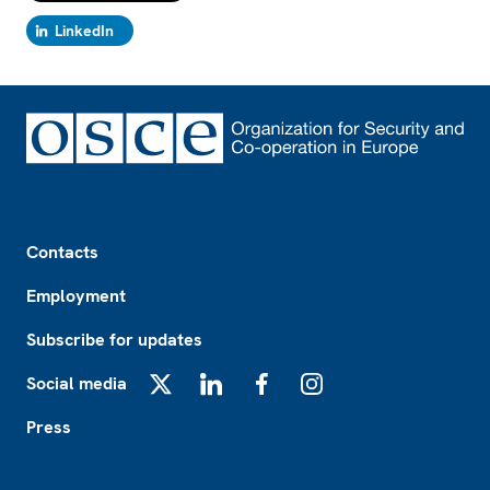
LinkedIn
Footer
Contacts
Employment
Subscribe for updates
Social media
X
LinkedIn
Facebook
Instagram
Press